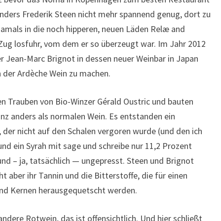
Anders Frederik Steen nicht mehr spannend genug, dort zu
amals in die noch hipperen, neuen Läden Relæ and
-Zug losfuhr, vom dem er so überzeugt war. Im Jahr 2012
er Jean-Marc Brignot in dessen neuer Weinbar in Japan
n der Ardèche Wein zu machen.
en Trauben von Bio-Winzer Gérald Oustric und bauten
ganz anders als normalen Wein. Es entstanden ein
 der nicht auf den Schalen vergoren wurde (und den ich
und ein Syrah mit sage und schreibe nur 11,2 Prozent
 und – ja, tatsächlich — ungepresst. Steen und Brignot
t aber ihr Tannin und die Bitterstoffe, die für einen
und Kernen herausgequetscht werden.
andere Rotwein, das ist offensichtlich. Und hier schließt