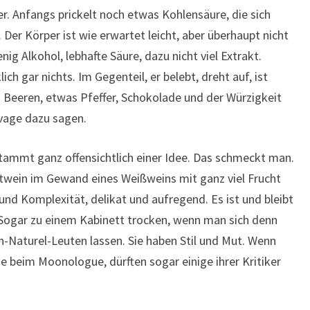
er. Anfangs prickelt noch etwas Kohlensäure, die sich
er Körper ist wie erwartet leicht, aber überhaupt nicht
nig Alkohol, lebhafte Säure, dazu nicht viel Extrakt.
ch gar nichts. Im Gegenteil, er belebt, dreht auf, ist
en Beeren, etwas Pfeffer, Schokolade und der Würzigkeit
vage dazu sagen.
stammt ganz offensichtlich einer Idee. Das schmeckt man.
otwein im Gewand eines Weißweins mit ganz viel Frucht
 und Komplexität, delikat und aufregend. Es ist und bleibt
. Sogar zu einem Kabinett trocken, wenn man sich denn
n-Naturel-Leuten lassen. Sie haben Stil und Mut. Wenn
e beim Moonologue, dürften sogar einige ihrer Kritiker