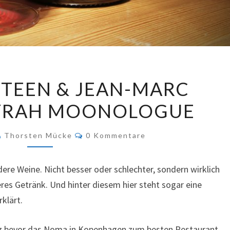
FREDERIK
STEEN & JEAN-MARC
STEEN
SYRAH MOONOLOGUE
&
JEAN-
Kommentare
MARC
Thorsten Mücke
0 Kommentare
BRIGNOT
SYRAH
dere Weine. Nicht besser oder schlechter, sondern wirklich
MOONOLOGUE
eres Getränk. Und hinter diesem hier steht sogar eine
rklärt.
rz bevor das Noma in Kopenhagen zum besten Restaurant