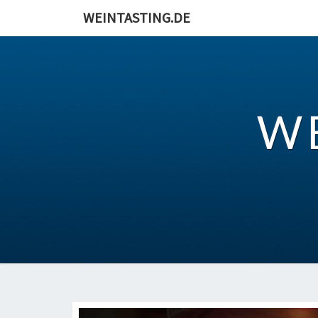
Skip
WEINTASTING.DE
to
content
W