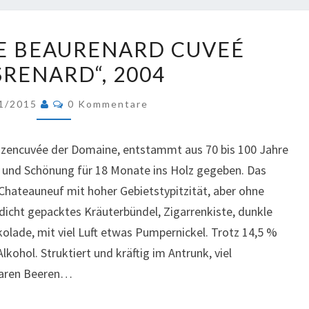
DOMAINE
E BEAURENARD CUVEÉ
DE
SRENARD“, 2004
BEAURENARD
CUVEÉ
Kommentare
1/2015
0 Kommentare
„BOISRENARD“,
2004
itzencuvée der Domaine, entstammt aus 70 bis 100 Jahre
n und Schönung für 18 Monate ins Holz gegeben. Das
 Chateauneuf mit hoher Gebietstypitzität, aber ohne
dicht gepacktes Kräuterbündel, Zigarrenkiste, dunkle
lade, mit viel Luft etwas Pumpernickel. Trotz 14,5 %
kohol. Struktiert und kräftig im Antrunk, viel
waren Beeren…