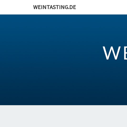
Skip
WEINTASTING.DE
to
content
W